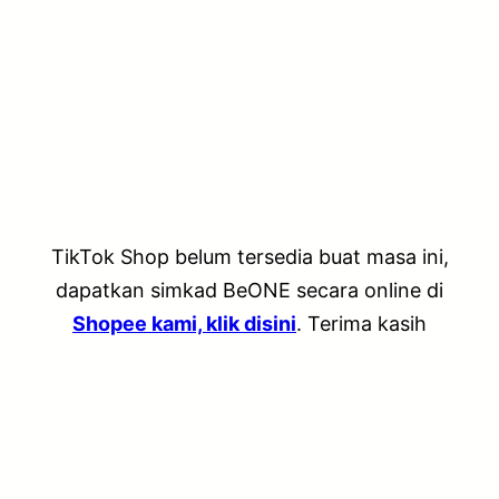
Skip
to
content
TikTok Shop belum tersedia buat masa ini,
dapatkan simkad BeONE secara online di
Shopee kami, klik disini
. Terima kasih