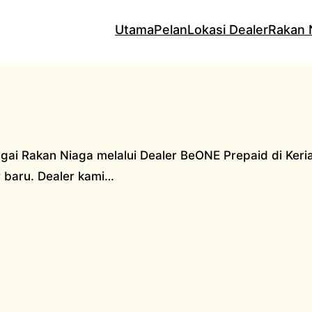
Utama
Pelan
Lokasi Dealer
Rakan 
ai Rakan Niaga melalui Dealer BeONE Prepaid di Keria
 baru. Dealer kami…