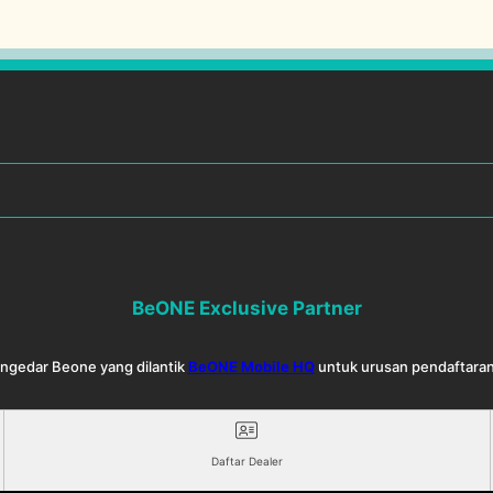
BeONE Exclusive Partner
Pengedar Beone yang dilantik
BeONE Mobile HQ
untuk urusan pendaftaran
Daftar Dealer