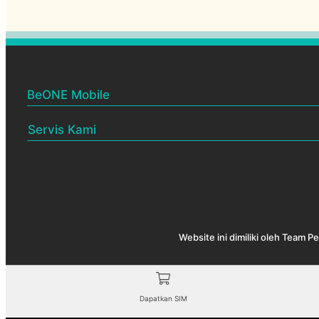
BeONE Mobile
BeONE Official Centre
Servis Kami
Pelan BeONE Mobile
Menjual & membekalkan SIM
Rakan Niaga BeONE
Melantik Rakan Niaga baru
Cek coverage
Test speed
Website ini dimiliki oleh Team 
BeONE QR
Dapatkan SIM