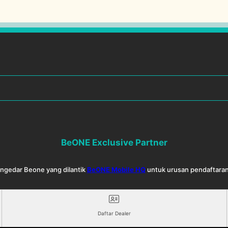
BeONE Exclusive Partner
Pengedar Beone yang dilantik
BeONE Mobile HQ
untuk urusan pendaftaran
Daftar Dealer