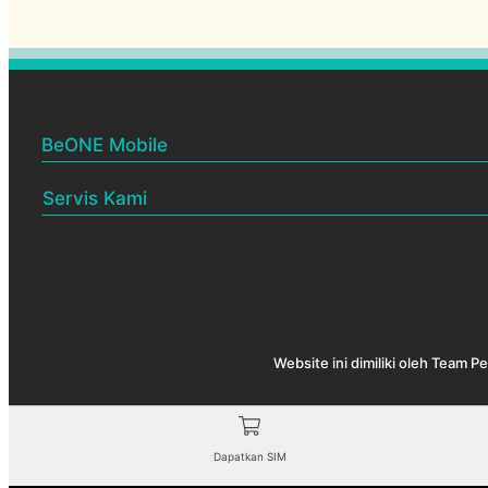
BeONE Mobile
BeONE Official Centre
Servis Kami
Pelan BeONE Mobile
Menjual & membekalkan SIM
Rakan Niaga BeONE
Melantik Rakan Niaga baru
Cek coverage
Test speed
Website ini dimiliki oleh Team 
BeONE QR
Dapatkan SIM