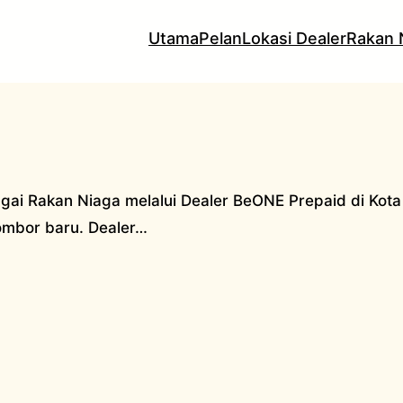
Utama
Pelan
Lokasi Dealer
Rakan 
gai Rakan Niaga melalui Dealer BeONE Prepaid di Kot
nombor baru. Dealer…