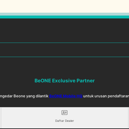
BeONE Exclusive Partner
Pengedar Beone yang dilantik
BeONE Mobile HQ
untuk urusan pendaftaran
Daftar Dealer