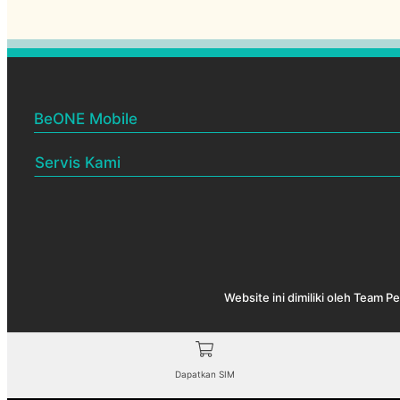
BeONE Mobile
BeONE Official Centre
Servis Kami
Pelan BeONE Mobile
Menjual & membekalkan SIM
Rakan Niaga BeONE
Melantik Rakan Niaga baru
Cek coverage
Test speed
Website ini dimiliki oleh Team 
BeONE QR
Dapatkan SIM