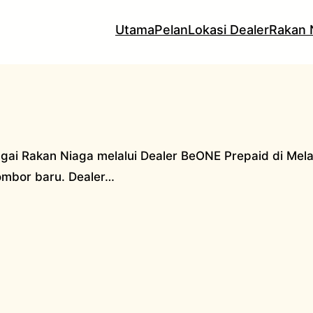
Utama
Pelan
Lokasi Dealer
Rakan 
gai Rakan Niaga melalui Dealer BeONE Prepaid di Mel
nombor baru. Dealer…