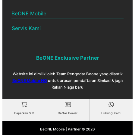
BeONE Mobile
BeONE Official Centre
Servis Kami
Pelan BeONE Mobile
Menjual & membekalkan SIM
Rakan Niaga BeONE
Melantik Rakan Niaga baru
Cek coverage
BeONE Exclusive Partner
Test speed
Website ini dimiliki oleh Team Pengedar Beone yang dilantik
BeONE QR
BeONE Mobile HQ
untuk urusan pendaftaran Simkad & juga
Rakan Niaga baru
Dapatkan SIM
Daftar Dealer
Hubungi Kami
BeONE Mobile | Partner © 2026