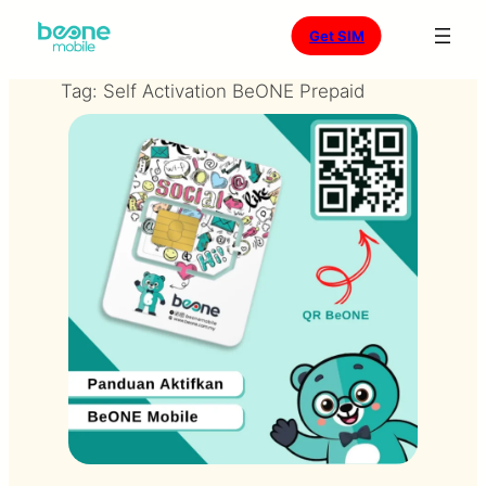
Skip
Get SIM
to
Tag:
Self Activation BeONE Prepaid
content