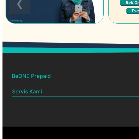
BeONE Prepaid
Servis Kami
BeONE Official Centre
Dealership
Pelan