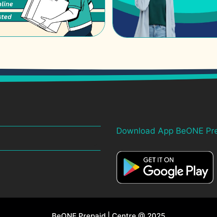
Download App BeONE Pr
BeONE Prepaid | Centre @ 2025