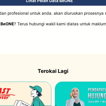
Lihat Pelan Data BeONE
an profesional untuk anda. akan diuruskan prosesnya 
a BeONE
? Terus hubungi wakil kami diatas untuk maklum
Terokai Lagi