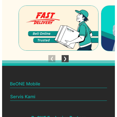
BeONE Mobile
BeONE Official Centre
Servis Kami
Pelan BeONE Mobile
Menjual & membekalkan SIM
Rakan Niaga BeONE
Melantik Rakan Niaga baru