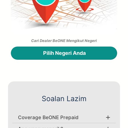
Cari Dealer BeONE Mengikut Negeri
Pilih Negeri Anda
Selangor
Johor
Perak
Kedah
Soalan Lazim
Perlis
Pulau Pinang
Coverage BeONE Prepaid
Negeri Sembilan
Melaka