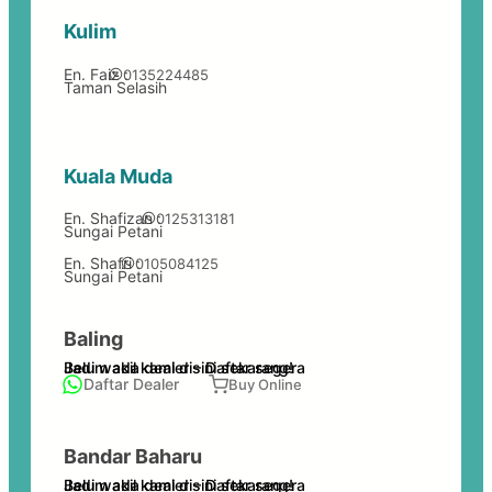
Kulim
En. Faiz :
0135224485
Taman Selasih
Kuala Muda
En. Shafizan :
0125313181
Sungai Petani
En. Shafri :
0105084125
Sungai Petani
Baling
Belum ada dealer – Daftar segera
Jadi wakil kami disini sekarang!
Daftar Dealer
Buy Online
Bandar Baharu
Belum ada dealer – Daftar segera
Jadi wakil kami disini sekarang!