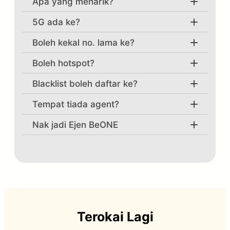
Apa yang menarik?
Pahang
5G ada ke?
Kelantan
Terengganu
Boleh kekal no. lama ke?
Sabah
Boleh hotspot?
Sarawak
Lihat pelan data BeONE yang menarik,
Blacklist boleh daftar ke?
klik disini
Tempat tiada agent?
Nak jadi Ejen BeONE
klik
Terokai Lagi
disini dapatkan info lengkap.