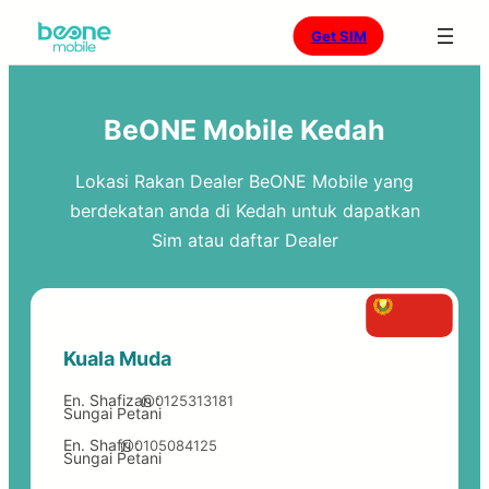
Skip
Get SIM
to
content
BeONE Mobile Kedah
Lokasi Rakan Dealer BeONE Mobile yang
berdekatan anda di Kedah untuk dapatkan
Sim atau daftar Dealer
Kuala Muda
En. Shafizan :
0125313181
Sungai Petani
En. Shafri :
0105084125
Sungai Petani