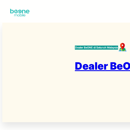
Skip
to
content
Dealer BeONE di Seluruh Malaysia
Dealer BeO