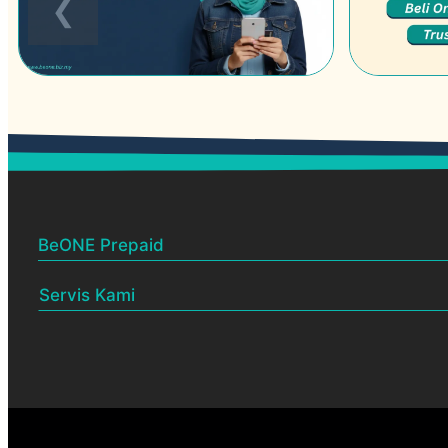
BeONE Prepaid
Servis Kami
BeONE Official Centre
Dealership
Pelan