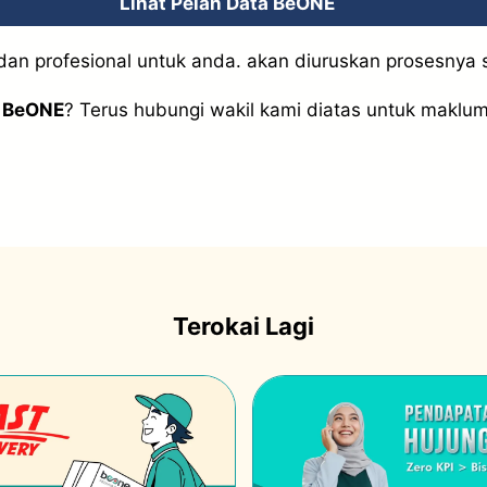
Lihat Pelan Data BeONE
an profesional untuk anda. akan diuruskan prosesnya 
a BeONE
? Terus hubungi wakil kami diatas untuk maklum
Terokai Lagi