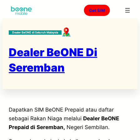
Skip
Get SIM
to
content
Dealer BeONE di Seluruh Malaysia
Dealer BeONE Di
Seremban
Dapatkan SIM BeONE Prepaid atau daftar
sebagai Rakan Niaga melalui
Dealer BeONE
Prepaid di Seremban,
Negeri Sembilan.