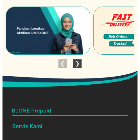
BeONE Prepaid
Servis Kami
BeONE Official Centre
Dealership