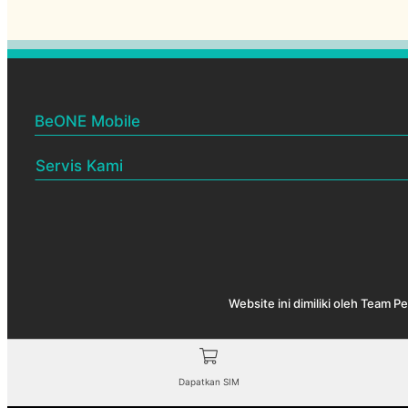
BeONE Mobile
BeONE Official Centre
Servis Kami
Pelan BeONE Mobile
Menjual & membekalkan SIM
Rakan Niaga BeONE
Melantik Rakan Niaga baru
Cek coverage
Test speed
Website ini dimiliki oleh Team 
BeONE QR
Dapatkan SIM