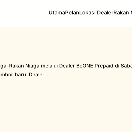
Utama
Pelan
Lokasi Dealer
Rakan 
gai Rakan Niaga melalui Dealer BeONE Prepaid di Sab
nombor baru. Dealer…