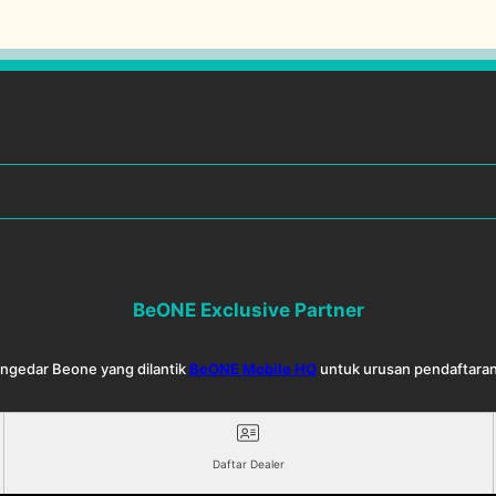
BeONE Exclusive Partner
Pengedar Beone yang dilantik
BeONE Mobile HQ
untuk urusan pendaftaran
Daftar Dealer