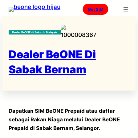
Skip
Get SIM
to
content
Dealer BeONE di Seluruh Malaysia
Dealer BeONE Di
Sabak Bernam
Dapatkan SIM BeONE Prepaid atau daftar
sebagai Rakan Niaga melalui
Dealer BeONE
Prepaid di Sabak Bernam,
Selangor.