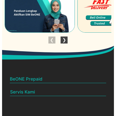
BeONE Prepaid
Servis Kami
BeONE Official Centre
Dealership
Pelan